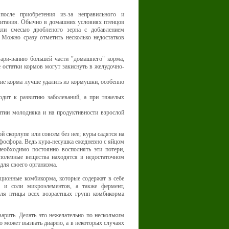
осле приобретения из-за неправильного и
питания. Обычно в домашних условиях птенцов
ли смесью дробленого зерна с добавлением
 Можно сразу отметить несколько недостатков
ари-ванию большей части "домашнего" корма,
 остатки кормов могут закиснуть в желудочно-
ние корма лучше удалить из кормушки, особенно
одит к развитию заболеваний, а при тяжелых
витии молодняка и на продуктивности взрослой
ой скорлупе или совсем без нее; куры садятся на
 фосфора. Ведь кура-несушка ежедневно с яйцом
еобходимо постоянно восполнять эти потери,
полезные вещества находятся в недостаточном
 для своего организма.
ионные комбикорма, которые содержат в себе
 и соли микроэлементов, а также фермент,
ля птицы всех возрастных групп комбикорма
арить. Делать это нежелательно по нескольким
о может вызвать диарею, а в некоторых случаях