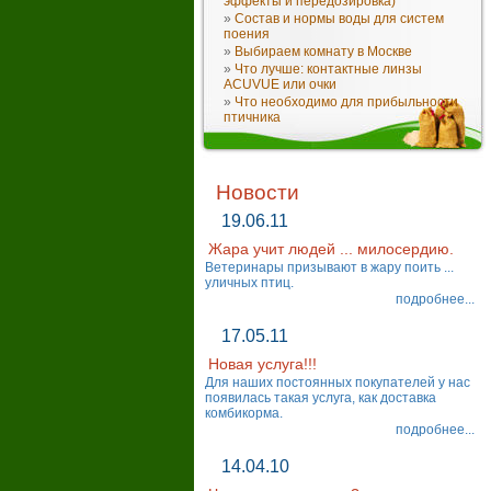
эффекты и передозировка)
»
Состав и нормы воды для систем
поения
»
Выбираем комнату в Москве
»
Что лучше: контактные линзы
ACUVUE или очки
»
Что необходимо для прибыльности
птичника
Новости
19.06.11
Жара учит людей ... милосердию.
Ветеринары призывают в жару поить ...
уличных птиц.
подробнее...
17.05.11
Новая услуга!!!
Для наших постоянных покупателей у нас
появилась такая услуга, как доставка
комбикорма.
подробнее...
14.04.10