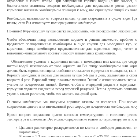
отравление и гибель птицы. При запаривании горячей водой (выше 50-55°t) 
биологически активных веществ необходимых для нормального роста, развит
кормление влажным комбикормом приводит к тому, что стряхнутые птицей с клюва 
Комбикорм, независимо от возраста птицы, лучше скармливать в сухом виде. Гр
птицы, если Вы используете полнорационные комбикорма.
Помните! Куру-несушку лучше слегка не докормить, чем перекормить! Зажиревшая п
Чтобы обеспечить птицу полноценным кормом и решить множество проблем 
предлагает полнорационные комбикорма в виде крупки для молодняка кур, к
кормления птицы комбикорма предназначенные для кормления коров, телят и 
витаминно-минеральному составу и набору питательных компонентов.
Обязательное условие в кормлении птицы: в помещении или клетке, где содер
чистой водой независимо от того кормите ли Вы птицу комбикормом или корм
должна быть хорошо освещена, особенно это касается содержания молодняка, т.к. 
Кормить молодняк в первые две недели лучше 5-6 раз в день, желательно в стро
возраста 4 раза. Взрослой птице влажные мешанки, "каши" с использованием зерна 
учетом их поедаемости птицей. Важно, чтобы к очередной раздаче в кормушке 
кормушки удаляют ежедневно перед утренней раздачей. Нельзя допускать закисан
утром с таким расчетом, чтобы его хватило на целый день.
О своем комбикорме мы получаем хорошие отзывы от населения. При корм
сохранность цыплят и их интенсивный рост, хорошую поедаемость комбикорма, отсу
Кроме вопроса кормления кратко коснемся температурного и светового режи
температура и влажность. Это можно определить не только по термометру, но и по
Цыплята равномерно распределяются по клетке и свободно двигаются, это
нормальные;
В первые 1-2 дня освещение полных 24 часа и t° +35-36°, потом температ