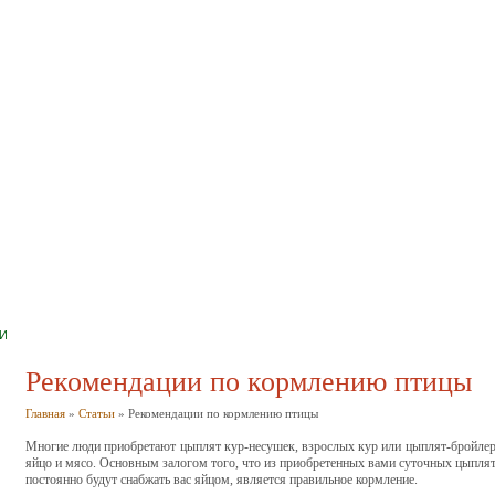
И
Рекомендации по кормлению птицы
Главная
»
Статьи
» Рекомендации по кормлению птицы
Многие люди приобретают цыплят кур-несушек, взрослых кур или цыплят-бройлеро
яйцо и мясо. Основным залогом того, что из приобретенных вами суточных цыпля
постоянно будут снабжать вас яйцом, является правильное кормление.