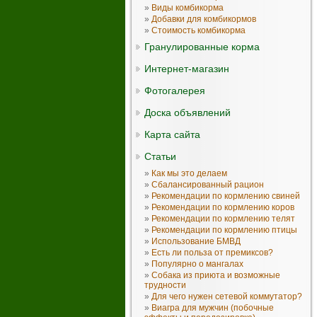
»
Виды комбикорма
»
Добавки для комбикормов
»
Стоимость комбикорма
Гранулированные корма
Интернет-магазин
Фотогалерея
Доска объявлений
Карта сайта
Статьи
»
Как мы это делаем
»
Сбалансированный рацион
»
Рекомендации по кормлению свиней
»
Рекомендации по кормлению коров
»
Рекомендации по кормлению телят
»
Рекомендации по кормлению птицы
»
Использование БМВД
»
Есть ли польза от премиксов?
»
Популярно о мангалах
»
Собака из приюта и возможные
трудности
»
Для чего нужен сетевой коммутатор?
»
Виагра для мужчин (побочные