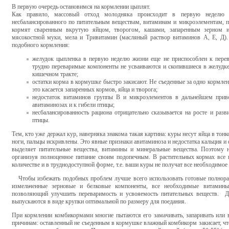
В первую очередь остановимся на кормлении цыплят.
Как правило, массовый отход молодняка происходит в первую неделю п
несбалансированного по питательным веществам, витаминам и микроэлементам, 
кормят сваренным вкрутую яйцом, творогом, кашами, запаренным зерном и
мясокостной муки, мела и Тривитамин (масляный раствор витаминов А, Е, Д).
подобного кормления:
желудок цыпленка в первую неделю жизни еще не приспособлен к перев
трудно переваримые компоненты не усваиваются и скопившиеся в желудке
кишечном тракте;
остатки корма в кормушке быстро закисают. Не съеденные за одно кормле
это касается запаренных кормов, яйца и творога;
недостаток витаминов группы В и микроэлементов в дальнейшем прив
авитаминозах и к гибели птицы;
несбалансированность рациона отрицательно сказывается на росте и раз
птицы.
Тем, кто уже держал кур, наверняка знакома такая картина: куры несут яйца в тонк
ноги, пальцы искривлены. Это явные признаки авитаминоза и недостатка кальция и
выделяет питательные вещества, витамины и минеральные вещества. Поэтому н
организуя полноценное питание своим подопечным. В растительных кормах все 
количестве и в труднодоступной форме, т.е. ваши куры не получат все необходимое
Чтобы избежать подобных проблем лучше всего использовать готовые полнорац
измельченные зерновые и белковые компоненты, все необходимые витамины
позволяющий улучшить переваримость и усвояемость питательных веществ. Д
выпускаются в виде крупки оптимальной по размеру для поедания.
При кормлении комбикормами многие пытаются его замачивать, запаривать или в
причинам: оставленный не съеденным в кормушке влажный комбикорм закисает, чт