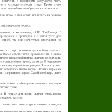
и кипячении в комбикорме разрушается часть
ия и жизнедеятельности птицы. Кроме этого
остатки комбикорма образуют в клетке грязь.
авий, песок и мел можно исключить из рациона
тица перестает нестись.
связанных с кормлением, ООО "СибСтандарт"
ур-несушек и бройлеров. Не используйте для
свиней, т.к. они значительно отличаются по
жится птица, постоянно должна быть поилка с
осмесью собственного приготовления. Поилка
к плохо освещенной поилке цыплята не подходят.
го установленное время, затем до 8 недельного
и вареных корнеплодов раздают 3 раза в сутки с
не оставалось много корма. Остатки корма из
ия и загрязнения корма. Сухой комбикорм дают
лении сухим комбикормом отмечают высокую
тствие грязи.
ма. В первые дни жизни цыплят очень важна
 поведению цыплят:
 значит, что температура и влажность воздуха
ура постепенно снижается каждые сутки на один