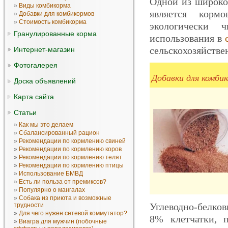
Одной из широко 
»
Виды комбикорма
является корм
»
Добавки для комбикормов
»
Стоимость комбикорма
экологически 
Гранулированные корма
использования в
сельскохозяйств
Интернет-магазин
Фотогалерея
Добавки для комби
Доска объявлений
Карта сайта
Статьи
»
Как мы это делаем
»
Сбалансированный рацион
»
Рекомендации по кормлению свиней
»
Рекомендации по кормлению коров
»
Рекомендации по кормлению телят
»
Рекомендации по кормлению птицы
»
Использование БМВД
»
Есть ли польза от премиксов?
»
Популярно о мангалах
»
Собака из приюта и возможные
Углеводно-белков
трудности
»
Для чего нужен сетевой коммутатор?
8% клетчатки, 
»
Виагра для мужчин (побочные