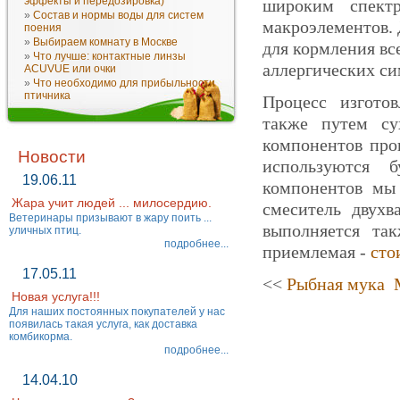
эффекты и передозировка)
широким спектр
»
Состав и нормы воды для систем
макроэлементов.
поения
»
Выбираем комнату в Москве
для кормления вс
»
Что лучше: контактные линзы
аллергических си
ACUVUE или очки
»
Что необходимо для прибыльности
птичника
Процесс изготов
также путем су
компонентов про
Новости
используются 
19.06.11
компонентов мы 
Жара учит людей ... милосердию.
смеситель двухв
Ветеринары призывают в жару поить ...
выполняется та
уличных птиц.
подробнее...
приемлемая -
сто
17.05.11
<<
Рыбная мука
Новая услуга!!!
Для наших постоянных покупателей у нас
появилась такая услуга, как доставка
комбикорма.
подробнее...
14.04.10